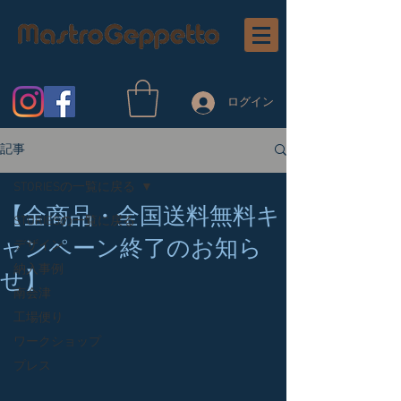
ログイン
記事
STORIESの一覧に戻る
【全商品・全国送料無料キ
STORIESの一覧に戻る
ャンペーン終了のお知ら
デザイン
納入事例
せ】
南会津
工場便り
ワークショップ
プレス