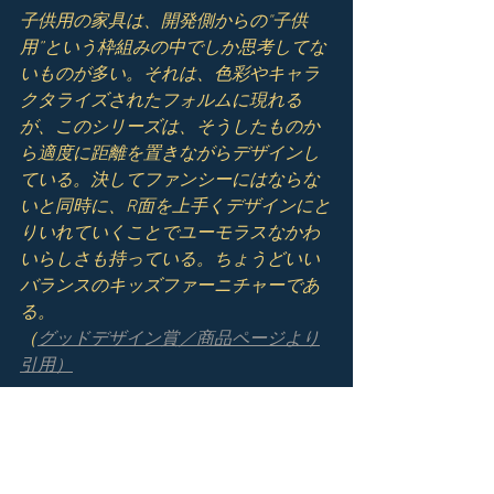
子供用の家具は、開発側からの"子供
用”という枠組みの中でしか思考してな
いものが多い。それは、色彩やキャラ
クタライズされたフォルムに現れる
が、このシリーズは、そうしたものか
ら適度に距離を置きながらデザインし
ている。決してファンシーにはならな
いと同時に、R面を上手くデザインにと
りいれていくことでユーモラスなかわ
いらしさも持っている。ちょうどいい
バランスのキッズファーニチャーであ
る。
（
グッドデザイン賞／商品ページより
引用）
TOCCATUTTO HP
デザイン