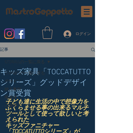
ログイン
記事
STORIESの一覧に戻る
キッズ家具「TOCCATUTTO
STORIESの一覧に戻る
シリーズ」グッドデザイ
デザイン
納入事例
ン賞受賞
南会津
子ども達に生活の中で想像力を
工場便り
ふくらませる事の出来るマルチ
ツールとして使って欲しいと考
ワークショップ
えられた
プレス
キッズファニチャー
「TOCCATUTTOシリーズ」が 