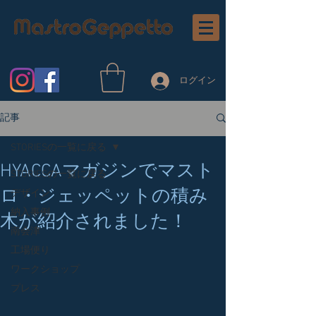
ログイン
記事
STORIESの一覧に戻る
HYACCAマガジンでマスト
STORIESの一覧に戻る
ロ・ジェッペットの積み
デザイン
納入事例
木が紹介されました！
南会津
工場便り
ワークショップ
プレス