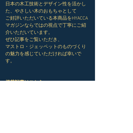
日本の木工技術とデザイン性を活かし
た、やさしい木のおもちゃとして
ご好評いただいている本商品をHYACCA
マガジンならではの視点で丁寧にご紹
介いただいています。
ぜひ記事をご覧いただき、
マストロ・ジェッペットのものづくり
の魅力を感じていただければ幸いで
す。
掲載記事はこちら
https://hyacca.online/magazine/mastro
geppetto_feature/
ギフトショップHYACCA