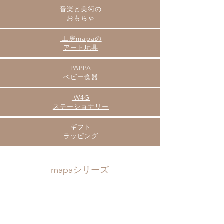
音楽と美術の
​おもちゃ
工房mapaの
アート玩具
PAPPA
​ベビー食器
W4G
​ステーショナリー
​ギフト
ラッピング
mapaシリーズ